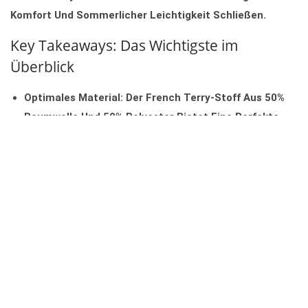
Komfort Und Sommerlicher Leichtigkeit Schließen.
Key Takeaways: Das Wichtigste im
Überblick
Optimales Material:
Der French Terry-Stoff Aus 50%
Baumwolle Und 50% Polyester Bietet Eine Perfekte
Balance Aus Atmungsaktivität, Leichtigkeit Und
Formbeständigkeit.
Zeitloser Style:
Das Vintage-Design Des
Wildfox
Damen Sommerpullovers
Garantiert Einen Lässigen
Look, Der Sich Mühelos Mit Jeans, Shorts Oder
Röcken Kombinieren Lässt.
Praktische Pflege:
Die Maschinenwaschbarkeit Macht
Den Pullover Zu Einem Unkomplizierten Begleiter Für
Den Alltag.