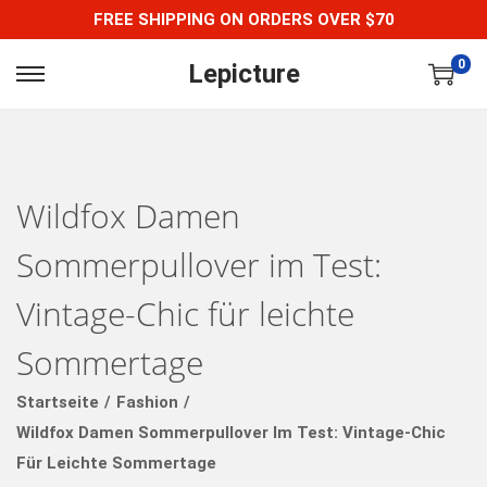
FREE SHIPPING ON ORDERS OVER $70
0
Lepicture
S
S
K
K
I
I
P
P
Wildfox Damen
T
T
O
O
Sommerpullover im Test:
N
C
A
O
Vintage-Chic für leichte
V
N
Sommertage
I
T
G
E
Startseite
/
Fashion
/
A
N
Wildfox Damen Sommerpullover Im Test: Vintage-Chic
T
T
Für Leichte Sommertage
I