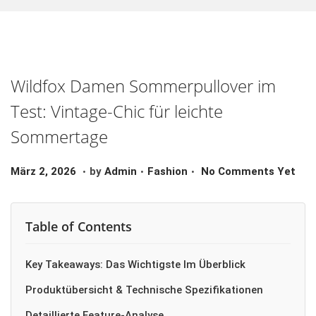
O
N
Wildfox Damen Sommerpullover im
Test: Vintage-Chic für leichte
Sommertage
.
.
.
P
M
P
März 2, 2026
By
Admin
Fashion
No Comments Yet
O
Ä
O
S
R
S
Table of Contents
T
Z
T
E
2
E
Key Takeaways: Das Wichtigste Im Überblick
D
,
D
O
2
I
Produktübersicht & Technische Spezifikationen
N
0
N
Detaillierte Feature-Analyse