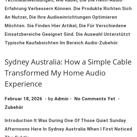
Technikanwendungen, Wie Kabel, Die Die Heim-Audio-
O
Erfahrung Verbessern Können. Die Produkte Richten Sich
N
An Nutzer, Die Ihre Audioeinrichtungen Optimieren
Möchten. Sie Finden Hier Artikel, Die Für Verschiedene
Einsatzbereiche Geeignet Sind. Die Auswahl Unterstützt
Typische Kaufabsichten Im Bereich Audio-Zubehör.
Sydney Australia: How a Simple Cable
Transformed My Home Audio
Experience
.
.
.
P
F
P
Februar 18, 2026
By
Admin
No Comments Yet
O
E
O
Zubehör
S
B
S
Introduction It Was During One Of Those Quiet Sunday
T
R
T
Afternoons Here In Sydney Australia When I First Noticed
E
U
E