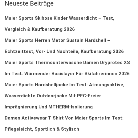
Neueste Beiträge
R
C
Maier Sports Skihose Kinder Wasserdicht – Test,
H
Vergleich & Kaufberatung 2026
F
Maier Sports Herren Metor Sustain Hardshell –
O
R
Echtzeittest, Vor‑ Und Nachteile, Kaufberatung 2026
:
Maier Sports Thermounterwäsche Damen Dryprotec XS
Im Test: Wärmender Basislayer Für Skifahrerinnen 2026
Maier Sports Hardshelljacke Im Test: Atmungsaktive,
Wasserdichte Outdoorjacke Mit PFC‑freier
Imprägnierung Und MTHERM‑Isolierung
Damen Activewear T-Shirt Von Maier Sports Im Test:
Pflegeleicht, Sportlich & Stylisch