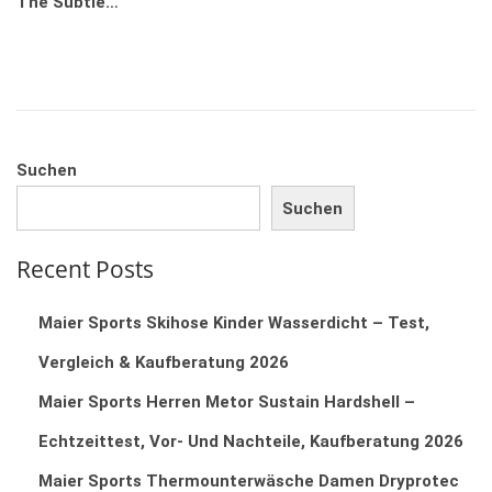
The Subtle…
D
A
D
O
R
I
N
1
N
8
,
2
Suchen
0
Suchen
2
6
Recent Posts
Maier Sports Skihose Kinder Wasserdicht – Test,
Vergleich & Kaufberatung 2026
Maier Sports Herren Metor Sustain Hardshell –
Echtzeittest, Vor‑ Und Nachteile, Kaufberatung 2026
Maier Sports Thermounterwäsche Damen Dryprotec