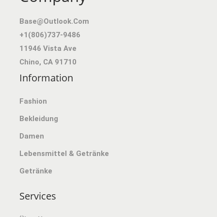
C
R
O
Base@outlook.com
H
E
D
+1(806)737-9486
E
I
U
11946 Vista Ave
R
S
K
Chino
,
CA
91710
P
I
T
Information
R
S
W
E
T
E
Fashion
I
:
I
S
€
S
Bekleidung
W
5
T
Damen
A
8
M
Lebensmittel & Getränke
R
.
E
Getränke
:
0
H
€
2
R
Services
5
.
E
9
R