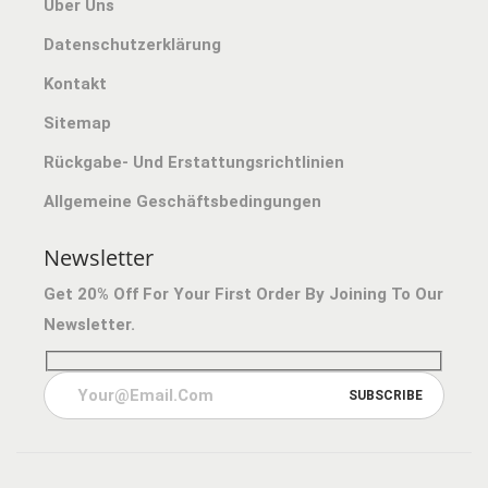
Über Uns
.
E
Datenschutzerklärung
2
V
0
A
Kontakt
R
Sitemap
I
Rückgabe- Und Erstattungsrichtlinien
A
Allgemeine Geschäftsbedingungen
N
T
Newsletter
E
Get 20% Off For Your First Order By Joining To Our
N
Newsletter.
A
U
F
.
D
I