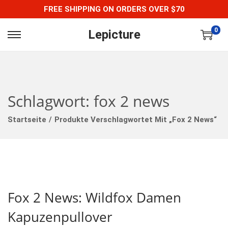
FREE SHIPPING ON ORDERS OVER $70
0
Lepicture
S
S
K
K
I
I
P
P
Schlagwort:
fox 2 news
T
T
O
O
Startseite
/
Produkte Verschlagwortet Mit „fox 2 News“
N
C
A
O
V
N
I
T
G
E
Fox 2 News: Wildfox Damen
A
N
T
T
Kapuzenpullover
I